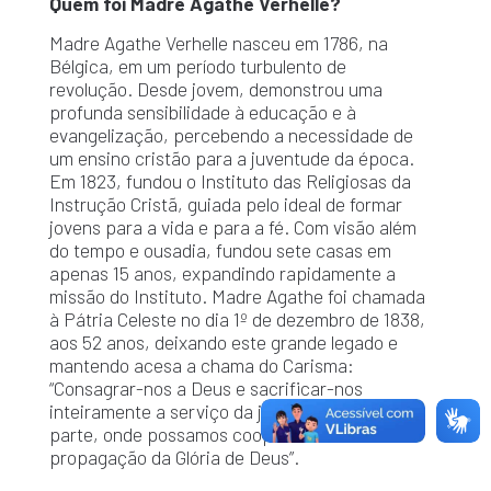
Quem foi Madre Agathe Verhelle?
Madre Agathe Verhelle nasceu em 1786, na
Bélgica, em um período turbulento de
revolução. Desde jovem, demonstrou uma
profunda sensibilidade à educação e à
evangelização, percebendo a necessidade de
um ensino cristão para a juventude da época.
Em 1823, fundou o Instituto das Religiosas da
Instrução Cristã, guiada pelo ideal de formar
jovens para a vida e para a fé. Com visão além
do tempo e ousadia, fundou sete casas em
apenas 15 anos, expandindo rapidamente a
missão do Instituto. Madre Agathe foi chamada
à Pátria Celeste no dia 1º de dezembro de 1838,
aos 52 anos, deixando este grande legado e
mantendo acesa a chama do Carisma:
“Consagrar-nos a Deus e sacrificar-nos
inteiramente a serviço da juventude, em toda
parte, onde possamos cooperar na
propagação da Glória de Deus”.